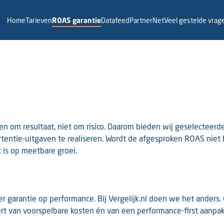
Home
Tarieven
ROAS garantie
Datafeed
PartnerNet
Veel gestelde vrag
l
aien om resultaat, niet om risico. Daarom bieden wij geselectee
tentie-uitgaven te realiseren. Wordt de afgesproken ROAS niet
t is op meetbare groei.
er garantie op performance. Bij Vergelijk.nl doen we het ander
rt van voorspelbare kosten én van een performance-first aanpak w