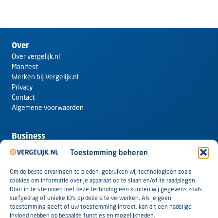
Over
Over vergelijk.nl
Manifest
Werken bij Vergelijk.nl
Privacy
Contact
Algemene voorwaarden
Business
Webshop aanmelden bij Vergelijk.nl
Toestemming beheren
One-pager
Tarieven
Om de beste ervaringen te bieden, gebruiken wij technologieën zoals
ROAS garantie
cookies om informatie over je apparaat op te slaan en/of te raadplegen.
Datafeed
Door in te stemmen met deze technologieën kunnen wij gegevens zoals
Pricing data
surfgedrag of unieke ID's op deze site verwerken. Als je geen
toestemming geeft of uw toestemming intrekt, kan dit een nadelige
PartnerNet
invloed hebben op bepaalde functies en mogelijkheden.