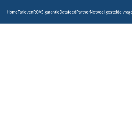
Home
Tarieven
ROAS garantie
Datafeed
PartnerNet
Veel gestelde vrag